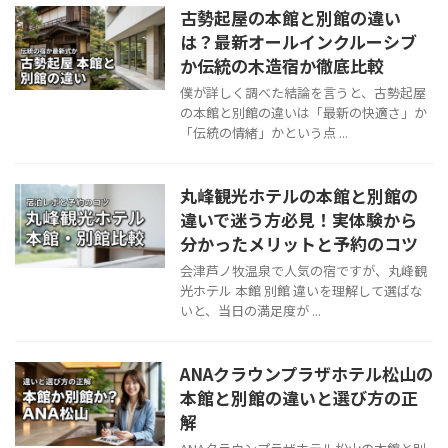
古勢起屋の本館と別館の違い
は？最新オールインクルーシブ
か伝統の木造宿か徹底比較
僕が詳しく調べた結論を言うと、古勢起屋
の本館と別館の違いは「最新の快適さ」か
「伝統の情緒」かという点 ...
丸峰観光ホテルの本館と別館の
違いで迷う方必見！実体験から
分かったメリットと予約のコツ
会津芦ノ牧温泉で人気の宿ですが、丸峰観
光ホテル 本館 別館 違いを理解して選ばな
いと、当日の満足度が ...
ANAクラウンプラザホテル松山の
本館と別館の違いと選び方の正
解