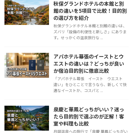
秋保グランドホテルの本館と別
館の違いを5項目で比較！目的別
の選び方を紹介
秋保グランドホテル本館と別館の違いは、
ズバリ「設備の利便性と新しさ」にありま
す。せっかくの温泉旅行な ...
アパホテル幕張のイーストとウ
エストの違いは？どっちが良い
か宿泊目的別に徹底比較
「アパホテル幕張 イースト ウエスト
違い」をひとことで言うなら、新しくて快
適なイーストか、コスパと ...
泉慶と華鳳どっちがいい？迷っ
たら目的別で選ぶのが正解！客
室や料理も比較
月岡温泉への旅行で「泉慶 華鳳どっちがい