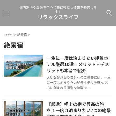
国内旅行や温泉を中心に旅に役立つ情報を発信しま
す！
リラックスライフ
HOME
>
絶景宿
>
絶景宿
一生に一度は泊まりたい絶景ホ
テル厳選10選！メリット・デメ
リットも本音で紹介
大切な記念日や自分へのご褒美には、一生
に一度は泊まりたい絶景ホテルを選んで、
心に刻まれる特別な時間を ...
【厳選】極上の宿で最高の旅
を！一度は泊まりたい7つの絶景