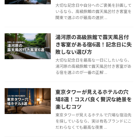
大切な記念日や自分へのご褒美を計画して
いるなら、高級旅館の露天風呂付き客室を
関東で選ぶのが最高の選択 ...
湯河原の高級旅館で露天風呂付
き客室がある宿6選！記念日に失
敗しない選び方
大切な記念日を最高な一日にしたいなら、
湯河原の高級旅館で露天風呂付き客室があ
る宿を選ぶのが一番の正解 ...
東京タワーが見えるホテルの穴
場8選！コスパ良く贅沢な絶景を
楽しむコツ
東京タワーが見えるホテルで穴場な宿泊先
を探しているなら、実は有名ブランドにこ
だわらなくても最高な夜景 ...