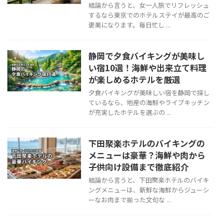
結論から言うと、女一人旅でリフレッシュ
するなら東京でのホテルステイが最高のご
褒美になります。毎日忙し ...
静岡で夕食バイキングが美味し
い宿10選！海鮮や出来立て料理
が楽しめるホテルを厳選
夕食バイキングが美味しい宿を静岡で探し
ているなら、地産の海鮮やライブキッチン
が充実したホテルを選ぶの ...
下田聚楽ホテルのバイキングの
メニューは豪華？海鮮や肉から
子供向け設備まで徹底紹介
結論から言うと、下田聚楽ホテルのバイキ
ングメニューは、新鮮な海鮮からジューシ
ーなお肉まで揃った文句な ...