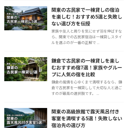
関東の古民家で一棟貸しの宿泊
を楽しむ！おすすめ5選と失敗し
ない選び方を伝授
家族や友人と周りを気にせず羽を伸ばすな
ら、関東での古民家宿泊は一棟貸しスタイ
ルを選ぶのが一番の正解で ...
鎌倉で古民家の一棟貸しを楽し
むおすすめ宿7選！家族やグルー
プに人気の宿を比較
鎌倉の風情を心ゆくまで満喫するなら、鎌
倉で古民家を一棟貸しして大切な人と過ご
すのが最高の選択肢です。 ...
関東の高級旅館で露天風呂付き
客室を満喫する5選！失敗しない
宿泊先の選び方