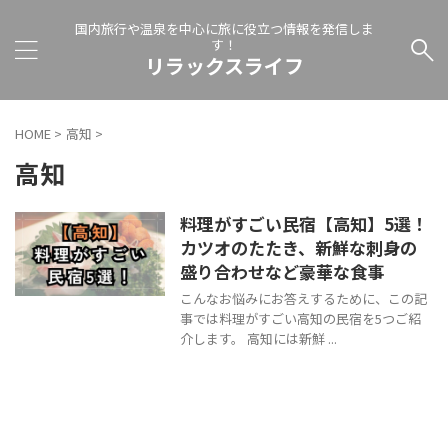
国内旅行や温泉を中心に旅に役立つ情報を発信しま
す！
リラックスライフ
HOME
>
高知
>
高知
料理がすごい民宿【高知】5選！
カツオのたたき、新鮮な刺身の
盛り合わせなど豪華な食事
こんなお悩みにお答えするために、この記
事では料理がすごい高知の民宿を5つご紹
介します。 高知には新鮮 ...