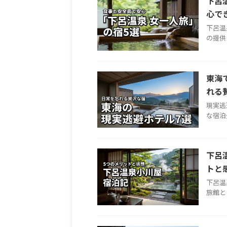
下呂
心で
下呂温
の提供
東海
れる
現実逃
な宿泊
下呂
トと
下呂温
旅館と