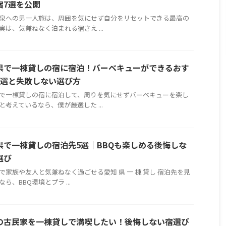
宿7選を公開
泉への男一人旅は、周囲を気にせず自分をリセットできる最高の
実は、気兼ねなく泊まれる宿さえ ...
県で一棟貸しの宿に宿泊！バーベキューができるおす
5選と失敗しない選び方
で一棟貸しの宿に宿泊して、周りを気にせずバーベキューを楽し
と考えているなら、僕が厳選した ...
県で一棟貸しの宿泊先5選｜BBQも楽しめる後悔しな
選び
で家族や友人と気兼ねなく過ごせる愛知 県 一 棟 貸し 宿泊先を見
ら、BBQ環境とプラ ...
の古民家を一棟貸しで満喫したい！後悔しない宿選び