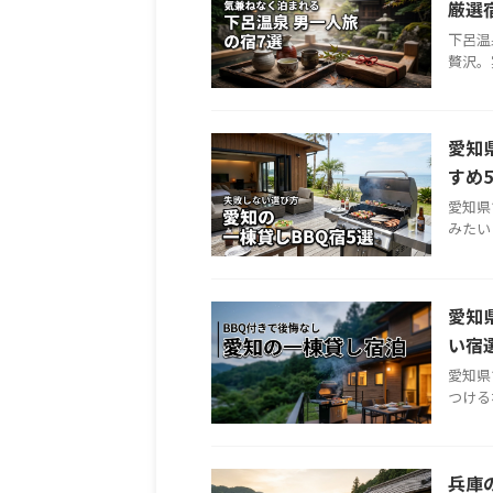
厳選
下呂温
贅沢。
愛知
すめ
愛知県
みたい
愛知
い宿
愛知県
つけるな
兵庫