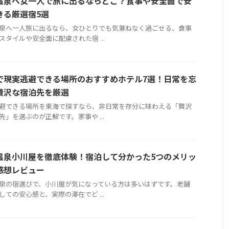
温泉へ女一人で旅に出るならどこ？食事や安全面で安
きる厳選宿5選
泉へ一人旅に出るなら、女ひとりでも気兼ねなく過ごせる、食事
スタイルや安全面に配慮された宿 ...
で現実逃避できる場所のおすすめホテル7選！日常を忘
贅沢な宿泊先を厳選
避できる場所を東海で探すなら、非日常を存分に味わえる「贅沢
先」を選ぶのが正解です。家事や ...
温泉小川屋を徹底体験！宿泊して分かった5つのメリッ
感想レビュー
泉の宿選びで、小川屋が気になっている方は多いはずです。老舗
しての安心感と、実際の滞在でど ...