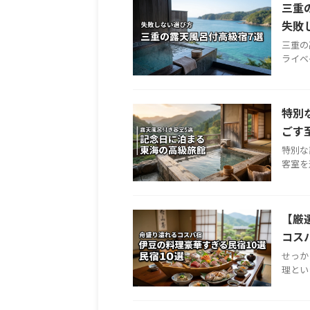
三重
失敗
三重の
ライベ
特別
ごす
特別な
客室を
【厳
コス
せっか
理とい