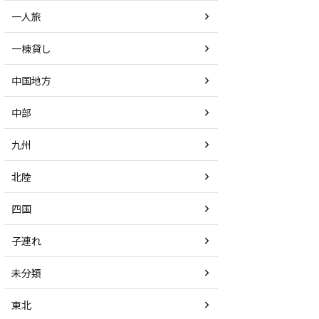
一人旅
一棟貸し
中国地方
中部
九州
北陸
四国
子連れ
未分類
東北