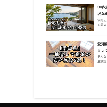
伊勢
沢な
伊勢志
る最高
愛知
リラ
そんな
泊施設