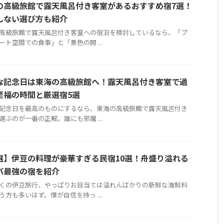
の高級旅館で露天風呂付き客室があるおすすめ宿7選！
しない選び方も紹介
高級旅館で露天風呂付き客室への宿泊を検討しているなら、「プ
ート空間での食事」と「景色の開 ...
な記念日は東海の高級旅館へ！露天風呂付き客室で過
至福の時間と厳選宿5選
記念日を最高のものにするなら、東海の高級旅館で露天風呂付き
選ぶのが一番の正解。誰にも邪魔 ...
選】伊豆の料理が豪華すぎる民宿10選！舟盛り溢れる
パ最強の宿を紹介
くの伊豆旅行、やっぱりお目当ては溢れんばかりの新鮮な海鮮料
う方も多いはず。僕が自信を持っ ...