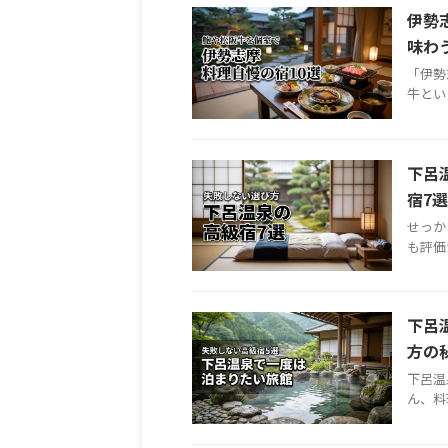
伊勢
味わ
「伊勢
牛とい
下呂
宿7
せっか
も評価
下呂
方の
下呂温
ん、料