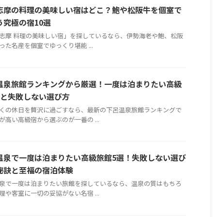
志摩の料理の美味しい宿はどこ？鮑や松阪牛を個室で
う究極の宿10選
志摩 料理の美味しい宿」を探しているなら、伊勢海老や鮑、松阪
った名産を個室でゆっくり堪能 ...
温泉旅館ランキングから厳選！一度は泊まりたい高級
選と失敗しない選び方
くの休日を贅沢に過ごすなら、最新の下呂温泉旅館ランキングで
が高い高級宿から選ぶのが一番の ...
温泉で一度は泊まりたい高級旅館5選！失敗しない選び
秘訣と至福の宿泊体験
泉で一度は泊まりたい旅館を探しているなら、温泉の質はもちろ
理や客室に一切の妥協がない名宿 ...