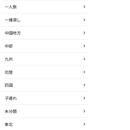
一人旅
一棟貸し
中国地方
中部
九州
北陸
四国
子連れ
未分類
東北