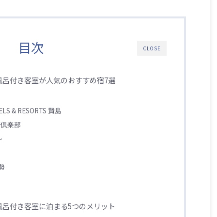
目次
CLOSE
風呂付き客室が人気のおすすめ宿7選
ELS & RESORTS 賢島
野倶楽部
～
亭
伊勢
風呂付き客室に泊まる5つのメリット