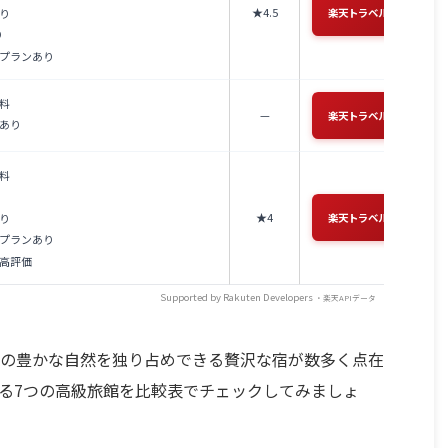
★4.5
り
楽天トラベル →
り
プランあり
料
—
楽天トラベル →
あり
料
★4
り
楽天トラベル →
プランあり
高評価
Supported by Rakuten Developers
・楽天APIデータ
の豊かな自然を独り占めできる贅沢な宿が数多く点在
る7つの高級旅館を比較表でチェックしてみましょ