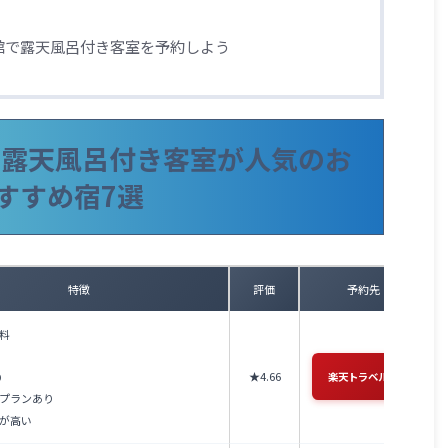
館で露天風呂付き客室を予約しよう
で露天風呂付き客室が人気のお
すすめ宿7選
特徴
評価
予約先
料
★4.66
り
楽天トラベル →
プランあり
が高い