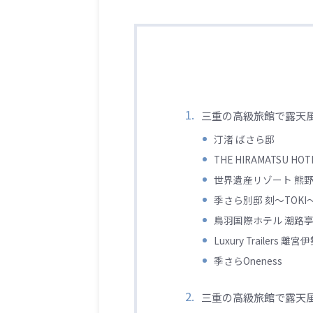
三重の高級旅館で露天
汀渚 ばさら邸
THE HIRAMATSU HOT
世界遺産リゾート 熊
季さら別邸 刻～TOKI
鳥羽国際ホテル 潮路
Luxury Trailers 離宮
季さらOneness
三重の高級旅館で露天