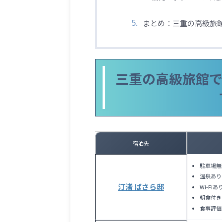
まとめ：三重の高級旅
三重の高級旅館
宿泊先
駐車場無
温泉あり
汀渚 ばさら邸
Wi-Fiあ
朝食付き
食事評価