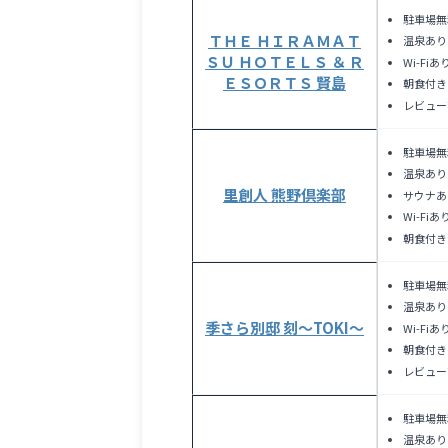
駐車場無
ＴＨＥ ＨＩＲＡＭＡＴ
温泉あり
ＳＵ ＨＯＴＥＬＳ ＆ Ｒ
Wi-Fiあ
ＥＳＯＲＴＳ 賢島
朝食付き
レビュー
駐車場無
温泉あり
里創人 熊野倶楽部
サウナあ
Wi-Fiあ
朝食付き
駐車場無
温泉あり
季さら別邸 刻～TOKI～
Wi-Fiあ
朝食付き
レビュー
駐車場無
温泉あり