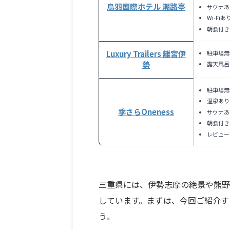
鳥羽国際ホテル 潮路亭
サウナあ
Wi-Fiあ
朝食付き
Luxury Trailers 離宮伊
駐車場無
勢
露天風呂
駐車場無
温泉あり
季さらOneness
サウナあ
朝食付き
レビュー
三重県には、伊勢志摩の絶景や熊野
しています。まずは、今回ご紹介す
う。