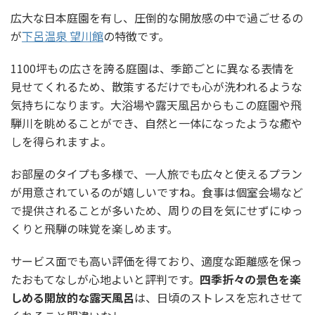
広大な日本庭園を有し、圧倒的な開放感の中で過ごせるの
が
下呂温泉 望川館
の特徴です。
1100坪もの広さを誇る庭園は、季節ごとに異なる表情を
見せてくれるため、散策するだけでも心が洗われるような
気持ちになります。大浴場や露天風呂からもこの庭園や飛
騨川を眺めることができ、自然と一体になったような癒や
しを得られますよ。
お部屋のタイプも多様で、一人旅でも広々と使えるプラン
が用意されているのが嬉しいですね。食事は個室会場など
で提供されることが多いため、周りの目を気にせずにゆっ
くりと飛騨の味覚を楽しめます。
サービス面でも高い評価を得ており、適度な距離感を保っ
たおもてなしが心地よいと評判です。
四季折々の景色を楽
しめる開放的な露天風呂
は、日頃のストレスを忘れさせて