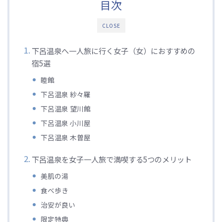
目次
CLOSE
下呂温泉へ一人旅に行く女子（女）におすすめの
宿5選
睦館
下呂温泉 紗々羅
下呂温泉 望川館
下呂温泉 小川屋
下呂温泉 木曽屋
下呂温泉を女子一人旅で満喫する5つのメリット
美肌の湯
食べ歩き
治安が良い
限定特典