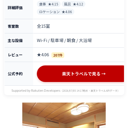
食事
★4.15
風呂
★4.12
詳細評価
ロケーション
★4.06
全15室
客室数
Wi-Fi / 駐車場 / 朝食 / 大浴場
主な設備
★4.06
レビュー
207件
楽天トラベルで見る →
公式予約
Supported by Rakuten Developers
（2026/07/05 14:17時点・楽天トラベルAPIデータ）