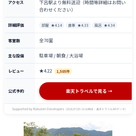
下呂駅より無料送迎（時間等詳細はお問い
アクセス
合わせください）
詳細評価
部屋
★4.14
食事
★4.33
風呂
★4.34
全70室
客室数
駐車場 / 朝食 / 大浴場
主な設備
★4.22
レビュー
1,505件
楽天トラベルで見る →
公式予約
Supported by Rakuten Developers
（2026/07/05 14:16時点・楽天トラベルAPIデータ）