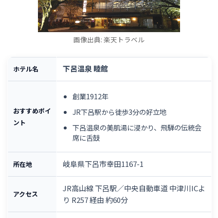
画像出典: 楽天トラベル
下呂温泉 睦館
ホテル名
創業1912年
おすすめポイ
JR下呂駅から徒歩3分の好立地
ント
下呂温泉の美肌湯に浸かり、飛騨の伝統会
席に舌鼓
岐阜県下呂市幸田1167-1
所在地
JR高山線 下呂駅／中央自動車道 中津川ICよ
アクセス
り R257 経由 約60分