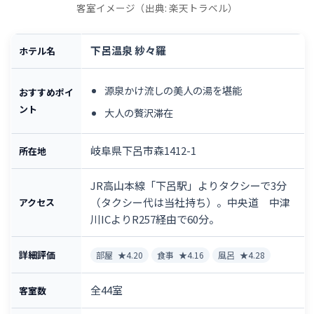
客室イメージ（出典: 楽天トラベル）
下呂温泉 紗々羅
ホテル名
源泉かけ流しの美人の湯を堪能
おすすめポイ
ント
大人の贅沢滞在
岐阜県下呂市森1412-1
所在地
JR高山本線「下呂駅」よりタクシーで3分
（タクシー代は当社持ち）。中央道 中津
アクセス
川ICよりR257経由で60分。
詳細評価
部屋
★4.20
食事
★4.16
風呂
★4.28
全44室
客室数