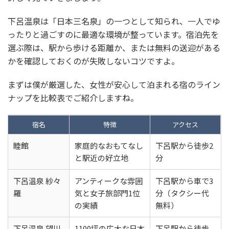
下呂温泉は「日本三名泉」の一つとして知られ、一人でゆ
ったりと過ごすのに最適な環境が整っています。宿泊先を
選ぶ際は、駅から歩ける距離か、または無料の送迎がある
かを確認しておくのが失敗しないコツですよ。
まずは僕が厳選した、女性が安心して泊まれる宿のライン
ナップを比較表でご紹介しますね。
宿名
特徴
アクセス
睦館
家庭的なおもてなし
下呂駅から徒歩2
と駅近の好立地
分
下呂温泉 紗々
アンティークな雰囲
下呂駅から車で3
羅
気と女子旅部門1位
分（タクシー代
の実績
無料）
下呂温泉 望川
1100坪の広大な日本
下呂駅から徒歩