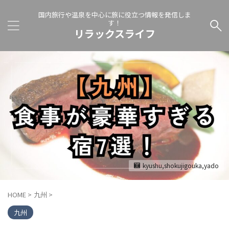
国内旅行や温泉を中心に旅に役立つ情報を発信しま
す！
リラックスライフ
kyushu,shokujigouka,yado
HOME
>
九州
>
九州