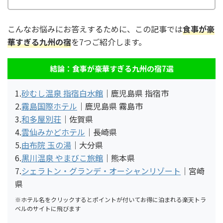
こんなお悩みにお答えするために、この記事では
食事が豪
華すぎる九州
の宿
を7つご紹介します。
結論：食事が豪華すぎる九州の宿7選
1.
砂むし温泉 指宿白水館
｜鹿児島県 指宿市
2.
霧島国際ホテル
｜鹿児島県 霧島市
3.
和多屋別荘
｜佐賀県
4.
雲仙みかどホテル
｜長崎県
5.
由布院 玉の湯
｜大分県
6.
黒川温泉 やまびこ旅館
｜熊本県
7.
シェラトン・グランデ・オーシャンリゾート
｜宮崎
県
※ホテル名をクリックするとポイントが付いてお得に泊まれる楽天トラ
ベルのサイトに飛びます