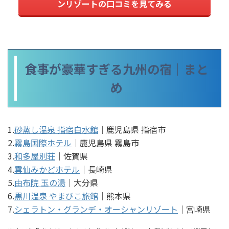
ンリゾートの口コミを見てみる
食事が豪華すぎる九州の宿｜まと
め
1.
砂蒸し温泉 指宿白水館
｜鹿児島県 指宿市
2.
霧島国際ホテル
｜鹿児島県 霧島市
3.
和多屋別荘
｜佐賀県
4.
雲仙みかどホテル
｜長崎県
5.
由布院 玉の湯
｜大分県
6.
黒川温泉 やまびこ旅館
｜熊本県
7.
シェラトン・グランデ・オーシャンリゾート
｜宮崎県