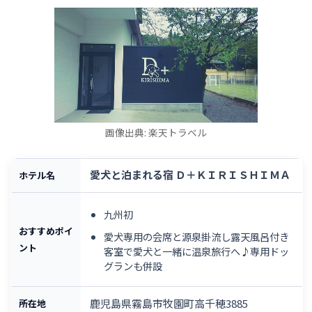
画像出典: 楽天トラベル
愛犬と泊まれる宿 Ｄ＋ＫＩＲＩＳＨＩＭＡ
ホテル名
九州初
おすすめポイ
愛犬専用の会席と源泉掛流し露天風呂付き
ント
客室で愛犬と一緒に温泉旅行へ♪専用ドッ
グランも併設
鹿児島県霧島市牧園町高千穂3885
所在地