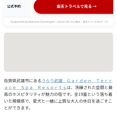
楽天トラベルで見る →
公式予約
Supported by Rakuten Developers
（2026/07/08 14:12時点・楽天トラベルAPIデータ）
佐賀県武雄市にある
うらり武雄 Ｇａｒｄｅｎ Ｔｅｒｒ
ａｃｅ Ｓｐａ Ｒｅｓｏｒｔｓ
は、洗練された空間と最
高のホスピタリティが魅力の宿です。全19室という落ち着
いた規模感で、愛犬と一緒に上質な大人の休日を過ごすこ
とができます。