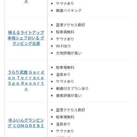
Ａ
サウナあり
朝食バイキング
空港アクセス良好
駐車場無料
映えるライトアップ
本格シェフのいる グ
サウナあり
ランピング五感
Wi-Fiあり
立地評価が高い
駐車場無料
うらり武雄 Ｇａｒｄ
温泉あり
ｅｎ Ｔｅｒｒａｃｅ
サウナあり
Ｓｐａ Ｒｅｓｏｒｔ
朝食付きプランあり
ｓ
食事評価が高い
空港アクセス良好
駐車場無料
ゆふいんグランピン
温泉あり
グ ＣＯＭＯＲＥＢＩ
サウナあり