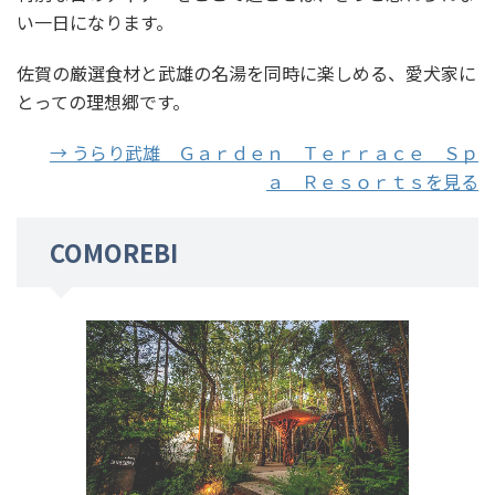
い一日になります。
佐賀の厳選食材と武雄の名湯を同時に楽しめる、愛犬家に
とっての理想郷です。
→ うらり武雄 Ｇａｒｄｅｎ Ｔｅｒｒａｃｅ Ｓｐ
ａ Ｒｅｓｏｒｔｓを見る
COMOREBI