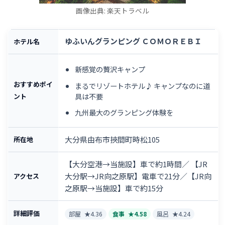
画像出典: 楽天トラベル
ゆふいんグランピング ＣＯＭＯＲＥＢＩ
ホテル名
新感覚の贅沢キャンプ
おすすめポイ
まるでリゾートホテル♪ キャンプなのに道
具は不要
ント
九州最大のグランピング体験を
大分県由布市挾間町時松105
所在地
【大分空港→当施設】車で約1時間／ 【JR
大分駅→JR向之原駅】電車で21分／【JR向
アクセス
之原駅→当施設】車で約15分
詳細評価
部屋
★4.36
食事
★4.58
風呂
★4.24