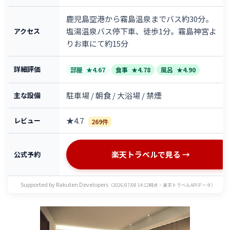
鹿児島空港から霧島温泉までバス約30分。
塩湯温泉バス停下車、徒歩1分。霧島神宮よ
アクセス
りお車にて約15分
詳細評価
部屋
★4.67
食事
★4.78
風呂
★4.90
駐車場 / 朝食 / 大浴場 / 禁煙
主な設備
★4.7
レビュー
269件
楽天トラベルで見る →
公式予約
Supported by Rakuten Developers
（2026/07/08 14:12時点・楽天トラベルAPIデータ）