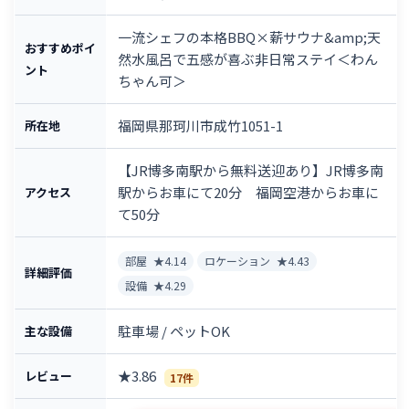
一流シェフの本格BBQ×薪サウナ&amp;天
おすすめポイ
然水風呂で五感が喜ぶ非日常ステイ＜わん
ント
ちゃん可＞
福岡県那珂川市成竹1051-1
所在地
【JR博多南駅から無料送迎あり】JR博多南
駅からお車にて20分 福岡空港からお車に
アクセス
て50分
部屋
★4.14
ロケーション
★4.43
詳細評価
設備
★4.29
駐車場 / ペットOK
主な設備
★3.86
レビュー
17件