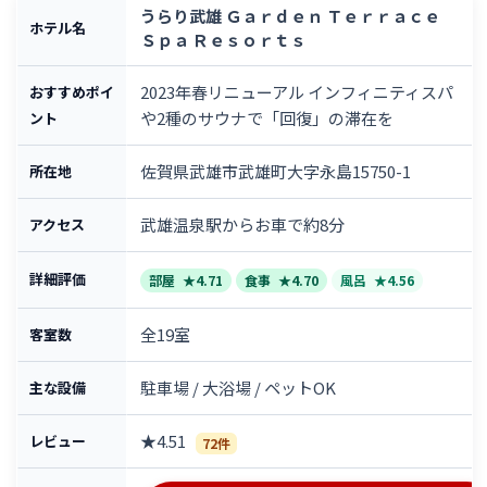
うらり武雄 Ｇａｒｄｅｎ Ｔｅｒｒａｃｅ
ホテル名
Ｓｐａ Ｒｅｓｏｒｔｓ
2023年春リニューアル インフィニティスパ
おすすめポイ
や2種のサウナで「回復」の滞在を
ント
佐賀県武雄市武雄町大字永島15750-1
所在地
武雄温泉駅からお車で約8分
アクセス
詳細評価
部屋
★4.71
食事
★4.70
風呂
★4.56
全19室
客室数
駐車場 / 大浴場 / ペットOK
主な設備
★4.51
レビュー
72件