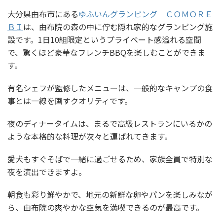
大分県由布市にある
ゆふいんグランピング ＣＯＭＯＲＥ
ＢＩ
は、由布院の森の中に佇む隠れ家的なグランピング施
設です。1日10組限定というプライベート感溢れる空間
で、驚くほど豪華なフレンチBBQを楽しむことができま
す。
有名シェフが監修したメニューは、一般的なキャンプの食
事とは一線を画すクオリティです。
夜のディナータイムは、まるで高級レストランにいるかの
ような本格的な料理が次々と運ばれてきます。
愛犬もすぐそばで一緒に過ごせるため、家族全員で特別な
夜を演出できますよ。
朝食も彩り鮮やかで、地元の新鮮な卵やパンを楽しみなが
ら、由布院の爽やかな空気を満喫できるのが最高です。