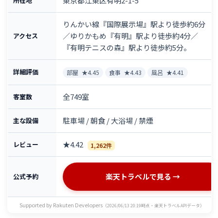
東京都江東区有明2-1-5
所在地
りんかい線『国際展示場』駅より徒歩約6分
／ゆりかもめ『有明』駅より徒歩約4分／
アクセス
『有明テニスの森』駅より徒歩約5分。
詳細評価
部屋
★4.45
食事
★4.43
風呂
★4.41
全749室
客室数
駐車場 / 朝食 / 大浴場 / 禁煙
主な設備
★4.42
レビュー
1,262件
楽天トラベルで見る →
公式予約
Supported by Rakuten Developers
（2026/06/13 20:19時点・楽天トラベルAPIデータ）