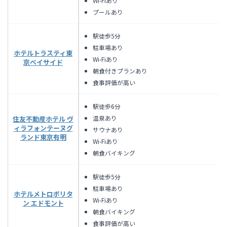
Wi-Fiあり
プールあり
駅徒歩5分
駐車場あり
ホテルトラスティ東
Wi-Fiあり
京ベイサイド
朝食付きプランあり
食事評価が高い
駅徒歩6分
温泉あり
住友不動産ホテル ヴ
ィラフォンテーヌグ
サウナあり
ランド東京有明
Wi-Fiあり
朝食バイキング
駅徒歩5分
駐車場あり
ホテルメトロポリタ
Wi-Fiあり
ン エドモント
朝食バイキング
食事評価が高い