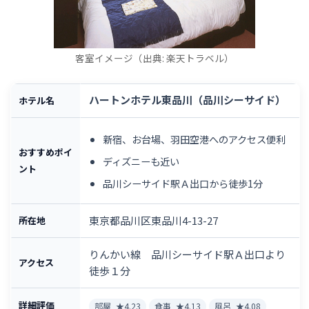
客室イメージ（出典: 楽天トラベル）
ハートンホテル東品川（品川シーサイド）
ホテル名
新宿、お台場、羽田空港へのアクセス便利
おすすめポイ
ディズニーも近い
ント
品川シーサイド駅Ａ出口から徒歩1分
東京都品川区東品川4-13-27
所在地
りんかい線 品川シーサイド駅Ａ出口より
アクセス
徒歩１分
詳細評価
部屋
★4.23
食事
★4.13
風呂
★4.08