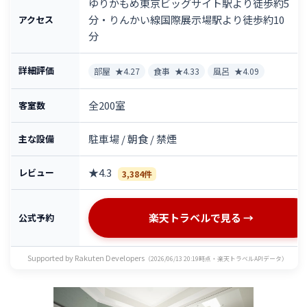
ゆりかもめ東京ビッグサイト駅より徒歩約5
分・りんかい線国際展示場駅より徒歩約10
アクセス
分
詳細評価
部屋
★4.27
食事
★4.33
風呂
★4.09
全200室
客室数
駐車場 / 朝食 / 禁煙
主な設備
★4.3
レビュー
3,384件
楽天トラベルで見る →
公式予約
Supported by Rakuten Developers
（2026/06/13 20:19時点・楽天トラベルAPIデータ）