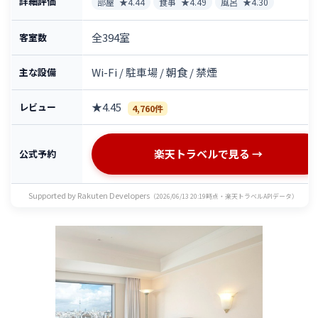
詳細評価
部屋
★4.44
食事
★4.49
風呂
★4.30
全394室
客室数
Wi-Fi / 駐車場 / 朝食 / 禁煙
主な設備
★4.45
レビュー
4,760件
楽天トラベルで見る →
公式予約
Supported by Rakuten Developers
（2026/06/13 20:19時点・楽天トラベルAPIデータ）