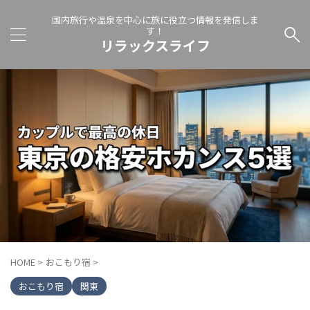
国内旅行や温泉を中心に旅に役立つ情報を発信しま
す！
リラックスライフ
HOME
>
おこもり宿
>
おこもり宿
関東