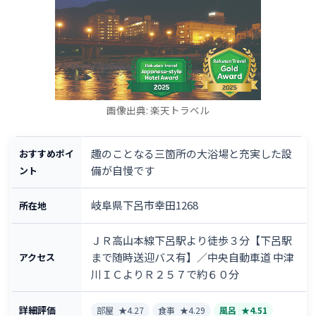
画像出典: 楽天トラベル
趣のことなる三箇所の大浴場と充実した設
おすすめポイ
備が自慢です
ント
岐阜県下呂市幸田1268
所在地
ＪＲ高山本線下呂駅より徒歩３分【下呂駅
まで随時送迎バス有】／中央自動車道 中津
アクセス
川ＩＣよりＲ２５７で約６０分
詳細評価
部屋
★4.27
食事
★4.29
風呂
★4.51