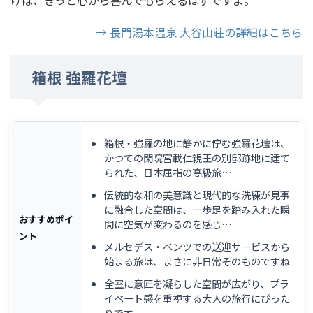
けば、きっと心から喜んでもらえるはずですよ。
→ 長門湯本温泉 大谷山荘の詳細はこちら
箱根 強羅花壇
箱根・強羅の地に静かに佇む強羅花壇は、
かつての閑院宮載仁親王の別邸跡地に建て
られた、日本屈指の高級旅…
伝統的な和の美意識と現代的な洗練が見事
に融合した空間は、一歩足を踏み入れた瞬
おすすめポイ
間に空気が変わるのを感じ…
ント
メルセデス・ベンツでの送迎サービスから
始まる旅は、まさに非日常そのものですね
全室に意匠を凝らした空間が広がり、プラ
イベート感を重視する大人の旅行にぴった
りです