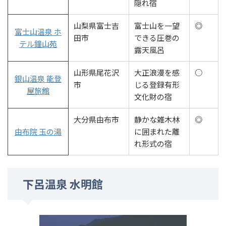
隠れ宿
山梨県富士吉
富士山を一望
◎
富士山温泉 ホ
田市
できる圧巻の
テル鐘山苑
露天風呂
山形県尾花沢
大正浪漫を感
○
銀山温泉 能登
市
じる登録有形
屋旅館
文化財の宿
大分県由布市
静かな雑木林
◎
由布院 玉の湯
に囲まれた離
れ形式の宿
下呂温泉 水明館