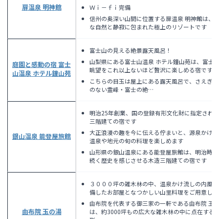
扉温泉 明神館
Ｗｉ－ｆｉ完備
信州の奥深い山間に位置する扉温泉 明神館は、
な自然と静寂に包まれた極上のリゾートです
富士山の見える絶景露天風呂！
山梨県にある富士山温泉 ホテル鐘山苑は、富士
庭園と感動の宿 富士
眺望をこれ以上ないほど贅沢に楽しめる宿です
山温泉 ホテル鐘山苑
こちらの目玉は屋上にある露天風呂で、さえぎる
のない霊峰・富士の絶…
明治25年創業、国の登録有形文化財に指定され
三階建ての宿です
大正浪漫の趣を今に伝える佇まいと、源泉かけ流
銀山温泉 能登屋旅館
温泉や地元の旬の料理を楽しめます
山形県の銀山温泉にある能登屋旅館は、明治時代
続く歴史を感じさせる木造三階建ての宿です
３０００坪の雑木林の中、温泉かけ流しの内風呂
備したお部屋となつかしい山里料理をご用意して
由布院を代表する御三家の一軒である由布院 玉
由布院 玉の湯
は、約3000坪もの広大な雑木林の中に点在する