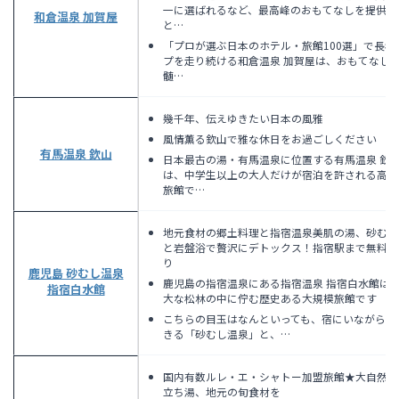
一に選ばれるなど、最高峰のおもてなしを提供す
和倉温泉 加賀屋
と…
「プロが選ぶ日本のホテル・旅館100選」で長年
プを走り続ける和倉温泉 加賀屋は、おもてなし
髄…
幾千年、伝えゆきたい日本の風雅
風情薫る欽山で雅な休日をお過ごしください
有馬温泉 欽山
日本最古の湯・有馬温泉に位置する有馬温泉 欽
は、中学生以上の大人だけが宿泊を許される高級
旅館で…
地元食材の郷土料理と指宿温泉美肌の湯、砂むし
と岩盤浴で贅沢にデトックス！指宿駅まで無料送
り
鹿児島 砂むし温泉
鹿児島の指宿温泉にある指宿温泉 指宿白水館は
指宿白水館
大な松林の中に佇む歴史ある大規模旅館です
こちらの目玉はなんといっても、宿にいながら体
きる「砂むし温泉」と、…
国内有数ルレ・エ・シャトー加盟旅館★大自然の
立ち湯、地元の旬食材を