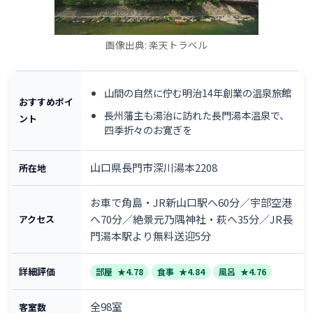
画像出典: 楽天トラベル
山間の自然に佇む明治14年創業の温泉旅館
おすすめポイ
長州藩主も湯治に訪れた長門湯本温泉で、
ント
四季折々のお寛ぎを
山口県長門市深川湯本2208
所在地
お車で角島・JR新山口駅へ60分／宇部空港
へ70分／絶景元乃隅神社・萩へ35分／JR長
アクセス
門湯本駅より無料送迎5分
詳細評価
部屋
★4.78
食事
★4.84
風呂
★4.76
全98室
客室数