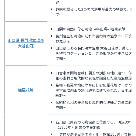
建…
趣向を凝らした3つの大浴場が最大の特徴で、館
で…
山間の自然に佇む明治14年創業の温泉旅館
長州藩主も湯治に訪れた長門湯本温泉で、四季折
山口県 長門湯本温泉
お寛ぎを
大谷山荘
山口県にある長門湯本温泉 大谷山荘は、美しい
を望むロケーションと、きめ細やかなホスピタリ
で知…
旧宮家家閑院宮載仁親王の別邸跡地に建つ、伝統
和の素材と現代的な表現が融合した高級温泉旅館
箱根・強羅の地に静かに佇む強羅花壇は、かつて
強羅花壇
院宮載仁親王の別邸跡地に建てられた、日本屈指
級旅…
伝統的な和の美意識と現代的な洗練が見事に融合
空間…
石川県七尾市の和倉温泉に位置する、明治39年
（1906年）創業の老舗旅館
「プロが選ぶ日本のホテル・旅館100選」で長年