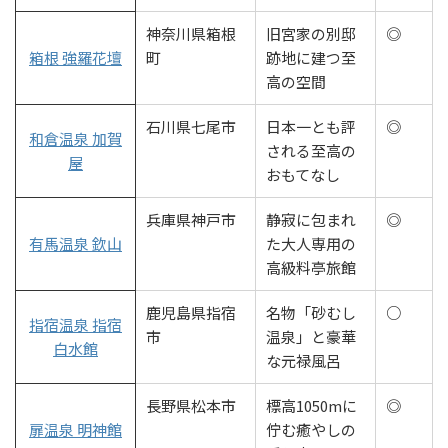
神奈川県箱根
旧宮家の別邸
◎
箱根 強羅花壇
町
跡地に建つ至
高の空間
石川県七尾市
日本一とも評
◎
和倉温泉 加賀
される至高の
屋
おもてなし
兵庫県神戸市
静寂に包まれ
◎
有馬温泉 欽山
た大人専用の
高級料亭旅館
鹿児島県指宿
名物「砂むし
○
指宿温泉 指宿
市
温泉」と豪華
白水館
な元禄風呂
長野県松本市
標高1050mに
◎
扉温泉 明神館
佇む癒やしの