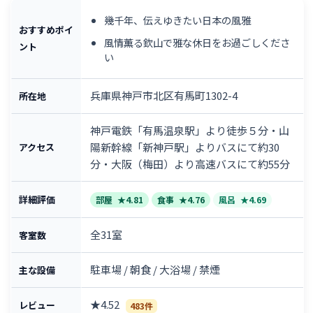
幾千年、伝えゆきたい日本の風雅
おすすめポイ
風情薫る欽山で雅な休日をお過ごしくださ
ント
い
兵庫県神戸市北区有馬町1302-4
所在地
神戸電鉄「有馬温泉駅」より徒歩５分・山
陽新幹線「新神戸駅」よりバスにて約30
アクセス
分・大阪（梅田）より高速バスにて約55分
詳細評価
部屋
★4.81
食事
★4.76
風呂
★4.69
全31室
客室数
駐車場 / 朝食 / 大浴場 / 禁煙
主な設備
★4.52
レビュー
483件