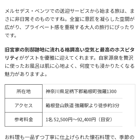
メルセデス・ベンツでの送迎サービスから始まる旅は、ま
さに非日常そのものですね。全室に意匠を凝らした空間が
広がり、プライベート感を重視する大人の旅行にぴったり
です。
旧宮家の別邸跡地に流れる格調高い空気と最高のホスピタ
リティ
がゲストを優雅に迎えてくれます。自家源泉を贅沢
に使ったお風呂は肌に心地よく、何度でも浸かりたくなる
魅力がありますよ。
所在地
神奈川県足柄下郡箱根町強羅1300
アクセス
箱根登山鉄道 強羅駅より徒歩約3分
参考料金
1名 52,500円〜92,400円（目安）
お料理も一品ずつ丁寧に仕上げられた懐石料理で、季節の