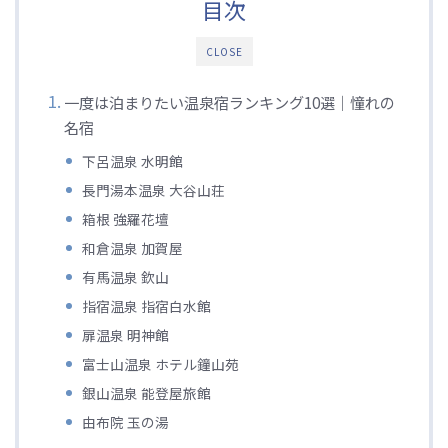
目次
CLOSE
一度は泊まりたい温泉宿ランキング10選｜憧れの
名宿
下呂温泉 水明館
長門湯本温泉 大谷山荘
箱根 強羅花壇
和倉温泉 加賀屋
有馬温泉 欽山
指宿温泉 指宿白水館
扉温泉 明神館
富士山温泉 ホテル鐘山苑
銀山温泉 能登屋旅館
由布院 玉の湯