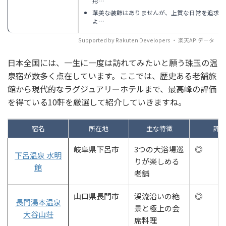
形…
華美な装飾はありませんが、上質な日常を追求し
よ…
日本全国には、一生に一度は訪れてみたいと願う珠玉の温
泉宿が数多く点在しています。ここでは、歴史ある老舗旅
館から現代的なラグジュアリーホテルまで、最高峰の評価
を得ている10軒を厳選して紹介していきますね。
宿名
所在地
主な特徴
評
岐阜県下呂市
3つの大浴場巡
◎
下呂温泉 水明
りが楽しめる
館
老舗
山口県長門市
渓流沿いの絶
◎
長門湯本温泉
景と極上の会
大谷山荘
席料理